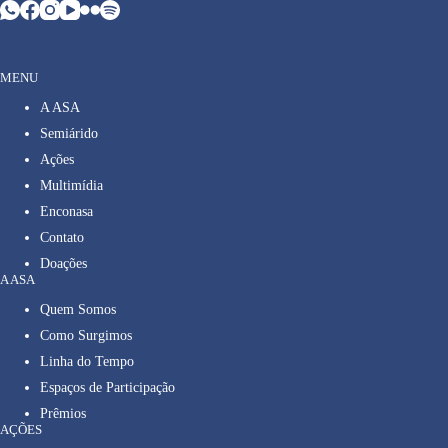
MENU
A ASA
Semiárido
Ações
Multimídia
Enconasa
Contato
Doações
A ASA
Quem Somos
Como Surgimos
Linha do Tempo
Espaços de Participação
Prêmios
AÇÕES