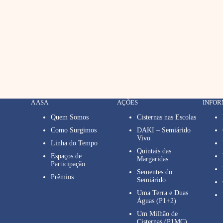
A ASA
AÇÕES
INFO
Quem Somos
Cisternas nas Escolas
Como Surgimos
DAKI – Semiárido
Vivo
Linha do Tempo
Quintais das
Espaços de
Margaridas
Participação
Sementes do
Prêmios
Semiárido
Uma Terra e Duas
Águas (P1+2)
Um Milhão de
Cisternas (P1MC)