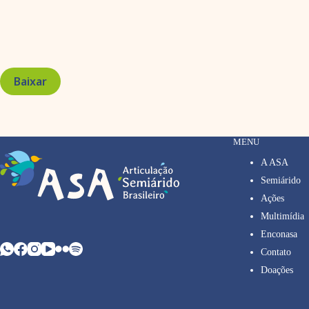
Baixar
MENU
A ASA
Semiárido
Ações
Multimídia
Enconasa
Contato
Doações