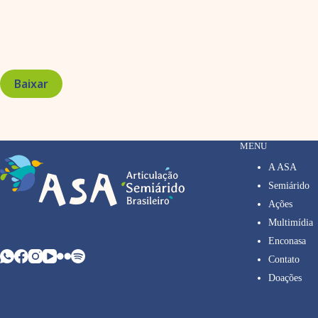
Baixar
MENU
A ASA
Semiárido
Ações
Multimídia
Enconasa
Contato
Doações