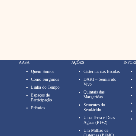
A ASA
AÇÕES
INFO
Quem Somos
Cisternas nas Escolas
Como Surgimos
DAKI – Semiárido
Vivo
Linha do Tempo
Quintais das
Espaços de
Margaridas
Participação
Sementes do
Prêmios
Semiárido
Uma Terra e Duas
Águas (P1+2)
Um Milhão de
Cisternas (P1MC)