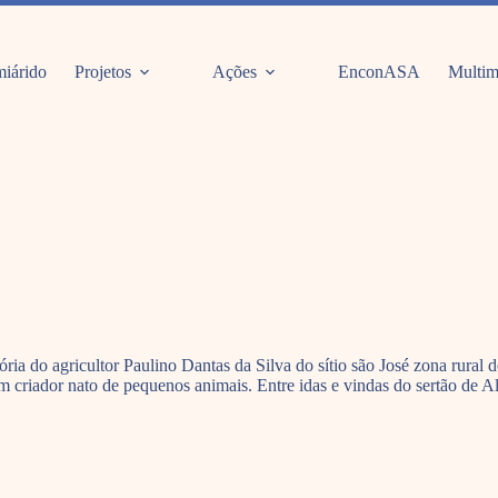
iárido
Projetos
Ações
EnconASA
Multim
ória do agricultor Paulino Dantas da Silva do sítio são José zona rura
m criador nato de pequenos animais. Entre idas e vindas do sertão de Al