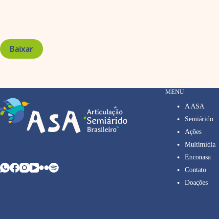
Baixar
MENU
A ASA
Semiárido
Ações
Multimídia
Enconasa
Contato
Doações