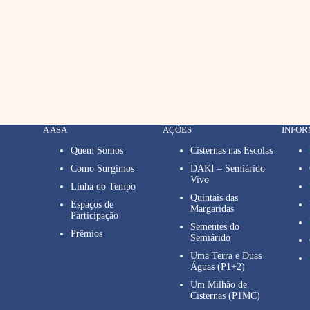
A ASA
AÇÕES
INFO
Quem Somos
Cisternas nas Escolas
Como Surgimos
DAKI – Semiárido
Vivo
Linha do Tempo
Quintais das
Espaços de
Margaridas
Participação
Sementes do
Prêmios
Semiárido
Uma Terra e Duas
Águas (P1+2)
Um Milhão de
Cisternas (P1MC)