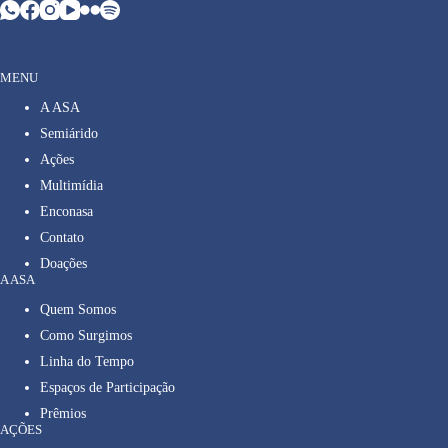
MENU
A ASA
Semiárido
Ações
Multimídia
Enconasa
Contato
Doações
A ASA
Quem Somos
Como Surgimos
Linha do Tempo
Espaços de Participação
Prêmios
AÇÕES