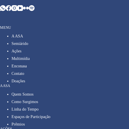
MENU
A ASA
Semiárido
Ações
Multimídia
Enconasa
Contato
Doações
A ASA
Quem Somos
Como Surgimos
Linha do Tempo
Espaços de Participação
Prêmios
AÇÕES