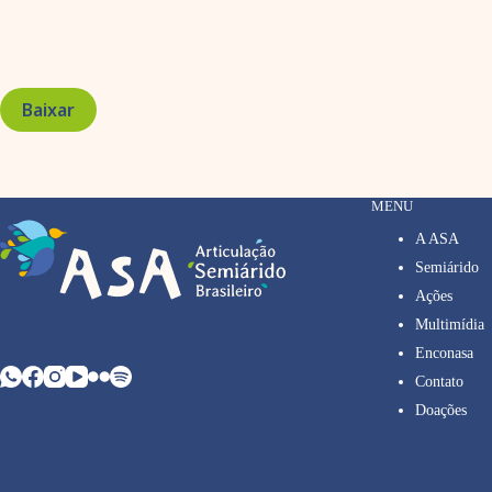
Baixar
MENU
A ASA
Semiárido
Ações
Multimídia
Enconasa
Contato
Doações