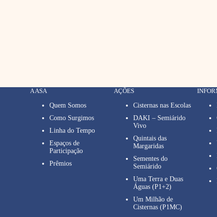
A ASA
AÇÕES
INFO
Quem Somos
Cisternas nas Escolas
Como Surgimos
DAKI – Semiárido
Vivo
Linha do Tempo
Quintais das
Espaços de
Margaridas
Participação
Sementes do
Prêmios
Semiárido
Uma Terra e Duas
Águas (P1+2)
Um Milhão de
Cisternas (P1MC)