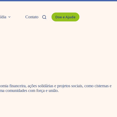
ídia
Contato
Doe e Ajude
ia financeira, ações solidárias e projetos sociais, como cisternas e
rma comunidades com força e união.