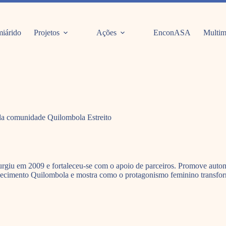
iárido
Projetos
Ações
EnconASA
Multim
da comunidade Quilombola Estreito
rgiu em 2009 e fortaleceu-se com o apoio de parceiros. Promove autonom
nhecimento Quilombola e mostra como o protagonismo feminino transfo