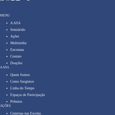
MENU
A ASA
Semiárido
Ações
Multimídia
Enconasa
Contato
Doações
A ASA
Quem Somos
Como Surgimos
Linha do Tempo
Espaços de Participação
Prêmios
AÇÕES
Cisternas nas Escolas