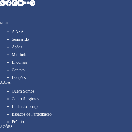
MENU
A ASA
Semiárido
Ações
Multimídia
Enconasa
Contato
Doações
A ASA
Quem Somos
Como Surgimos
Linha do Tempo
Espaços de Participação
Prêmios
AÇÕES