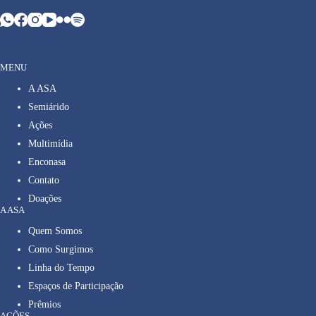
MENU
A ASA
Semiárido
Ações
Multimídia
Enconasa
Contato
Doações
A ASA
Quem Somos
Como Surgimos
Linha do Tempo
Espaços de Participação
Prêmios
AÇÕES