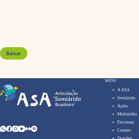
Baixar
MENU
A ASA
Semiárido
Ações
Multimídia
Enconasa
Contato
Doações