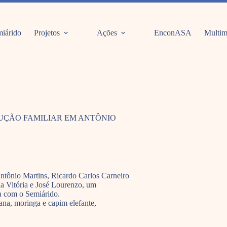
iárido
Projetos
Ações
EnconASA
Multim
UÇÃO FAMILIAR EM ANTÔNIO
ntônio Martins, Ricardo Carlos Carneiro
ia Vitória e José Lourenzo, um
a com o Semiárido.
ana, moringa e capim elefante,