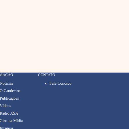
RMAÇÃO
CONTATO
Notícias
Fale Conosco
O Candeeiro
Publicações
Vídeos
Rádio ASA
Giro na Mídia
Imagens