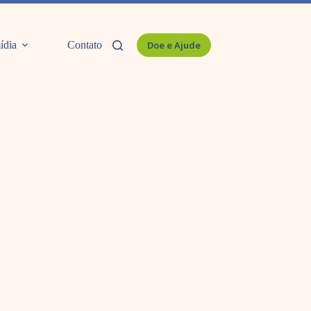
ídia
Contato
Doe e Ajude