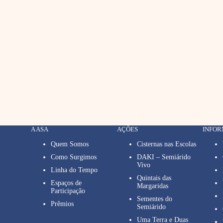
A ASA
AÇÕES
INFO
Quem Somos
Cisternas nas Escolas
Como Surgimos
DAKI – Semiárido
Vivo
Linha do Tempo
Quintais das
Espaços de
Margaridas
Participação
Sementes do
Prêmios
Semiárido
Uma Terra e Duas