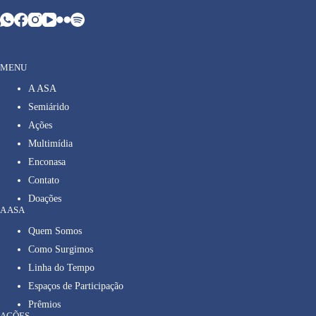
MENU
A ASA
Semiárido
Ações
Multimídia
Enconasa
Contato
Doações
A ASA
Quem Somos
Como Surgimos
Linha do Tempo
Espaços de Participação
Prêmios
AÇÕES