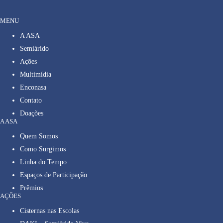
MENU
A ASA
Semiárido
Ações
Multimídia
Enconasa
Contato
Doações
A ASA
Quem Somos
Como Surgimos
Linha do Tempo
Espaços de Participação
Prêmios
AÇÕES
Cisternas nas Escolas