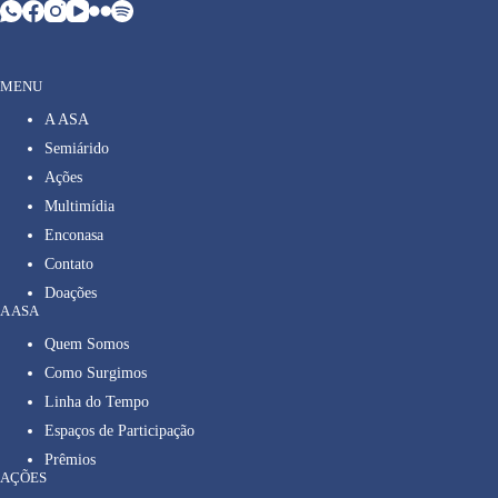
MENU
A ASA
Semiárido
Ações
Multimídia
Enconasa
Contato
Doações
A ASA
Quem Somos
Como Surgimos
Linha do Tempo
Espaços de Participação
Prêmios
AÇÕES