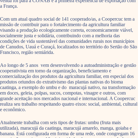
venda foi para a CONAB e a primeira experiência de exportação com
a França.
Com um atual quadro social de 141 cooperado/as, a Coopercuc tem a
missão de contribuir para o fortalecimento da agricultura familiar
visando a produção ecologicamente correta, economicamente viável,
socialmente justa e solidária, contribuindo com a melhoria das
condições de vida sustentável das comunidades rurais nos municípios
de Canudos, Uauá e Curaçá, localizados no território do Sertão do São
Francisco, região semiárida.
Ao longo de 5 anos vem desenvolvendo a autoadministração e gestão
cooperativista em torno da organização, beneficiamento e
comercialização dos produtos da agricultura familiar, em especial dos
produtos oriundos do extrativismo das plantas nativas do bioma
caatinga, a exemplo do umbu e do maracujá nativo, na transformação
em doces, geleia, polpas, sucos, compotas, vinagre e outros, com
grande aceitação nos mercados nacional e internacional. A Coopercuc
realiza seu trabalho respeitando quatro eixos: social, ambiental, cultural
e econômico.
Atualmente trabalha com seis tipos de frutas: umbu (fruta mais
utilizada), maracujá da caatinga, maracujá amarelo, manga, goiaba e
banana. Está configurada em forma de uma rede, onde congregam 16