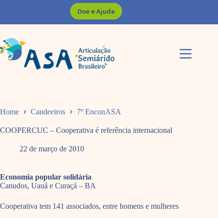
Pular
Doe e Ajude
para
o
conteúdo
Home
Candeeiros
7º EnconASA
COOPERCUC – Cooperativa é referência internacional
22 de março de 2010
Economia popular solidária
Canudos, Uauá e Curaçá – BA
Cooperativa tem 141 associados, entre homens e mulheres