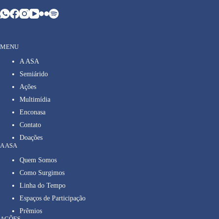
MENU
A ASA
Semiárido
Ações
Multimídia
Enconasa
Contato
Doações
A ASA
Quem Somos
Como Surgimos
Linha do Tempo
Espaços de Participação
Prêmios
AÇÕES