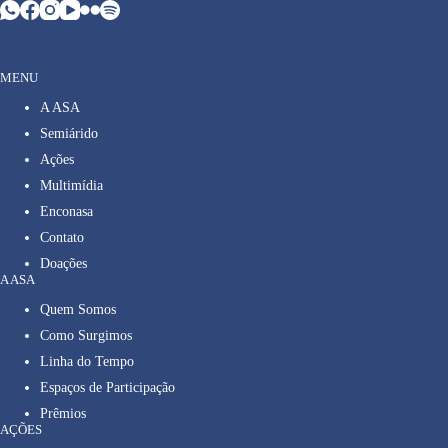
MENU
A ASA
Semiárido
Ações
Multimídia
Enconasa
Contato
Doações
A ASA
Quem Somos
Como Surgimos
Linha do Tempo
Espaços de Participação
Prêmios
AÇÕES