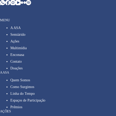
MENU
A ASA
Semiárido
Ações
Multimídia
Enconasa
Contato
Doações
A ASA
Quem Somos
Como Surgimos
Linha do Tempo
Espaços de Participação
Prêmios
AÇÕES