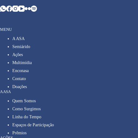
MENU
A ASA
Semiárido
Ações
Multimídia
Enconasa
Contato
Doações
A ASA
Quem Somos
Como Surgimos
Linha do Tempo
Espaços de Participação
Prêmios
AÇÕES