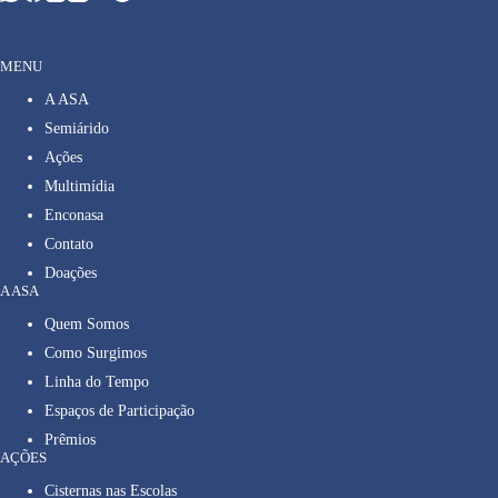
MENU
A ASA
Semiárido
Ações
Multimídia
Enconasa
Contato
Doações
A ASA
Quem Somos
Como Surgimos
Linha do Tempo
Espaços de Participação
Prêmios
AÇÕES
Cisternas nas Escolas