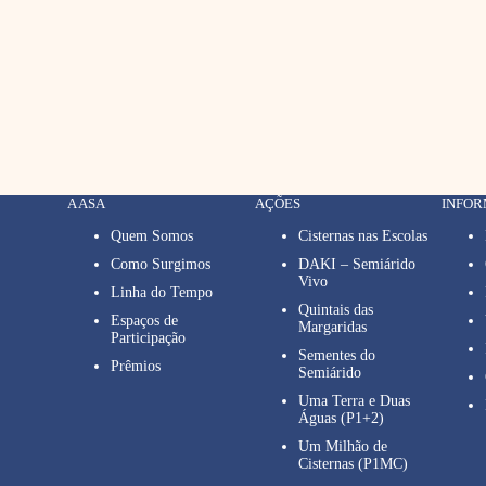
A ASA
AÇÕES
INFO
Quem Somos
Cisternas nas Escolas
Como Surgimos
DAKI – Semiárido
Vivo
Linha do Tempo
Quintais das
Espaços de
Margaridas
Participação
Sementes do
Prêmios
Semiárido
Uma Terra e Duas
Águas (P1+2)
Um Milhão de
Cisternas (P1MC)