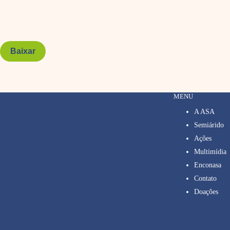
Baixar
MENU
A ASA
Semiárido
Ações
Multimídia
Enconasa
Contato
Doações