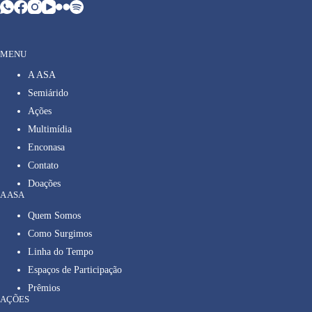
MENU
A ASA
Semiárido
Ações
Multimídia
Enconasa
Contato
Doações
A ASA
Quem Somos
Como Surgimos
Linha do Tempo
Espaços de Participação
Prêmios
AÇÕES