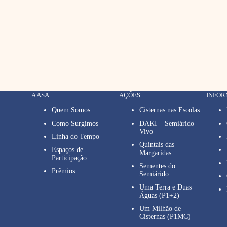
A ASA
AÇÕES
INFO
Quem Somos
Cisternas nas Escolas
Como Surgimos
DAKI – Semiárido
Vivo
Linha do Tempo
Quintais das
Espaços de
Margaridas
Participação
Sementes do
Prêmios
Semiárido
Uma Terra e Duas
Águas (P1+2)
Um Milhão de
Cisternas (P1MC)