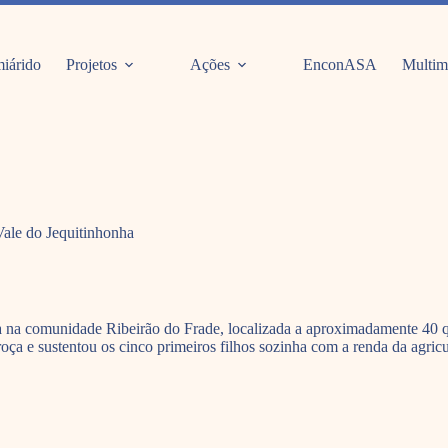
iárido
Projetos
Ações
EnconASA
Multim
ale do Jequitinhonha
 mora na comunidade Ribeirão do Frade, localizada a aproximadamente 
ça e sustentou os cinco primeiros filhos sozinha com a renda da agricul