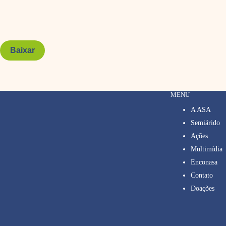
Baixar
MENU
A ASA
Semiárido
Ações
Multimídia
Enconasa
Contato
Doações