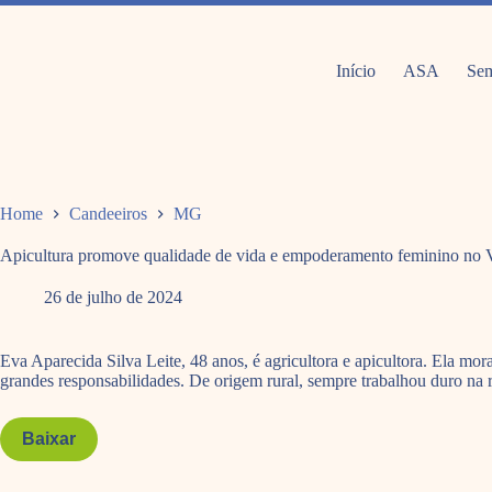
Pular
para
o
conteúdo
Início
ASA
Sem
Home
Candeeiros
MG
Apicultura promove qualidade de vida e empoderamento feminino no V
26 de julho de 2024
Eva Aparecida Silva Leite, 48 anos, é agricultora e apicultora. Ela
grandes responsabilidades. De origem rural, sempre trabalhou duro na ro
Baixar