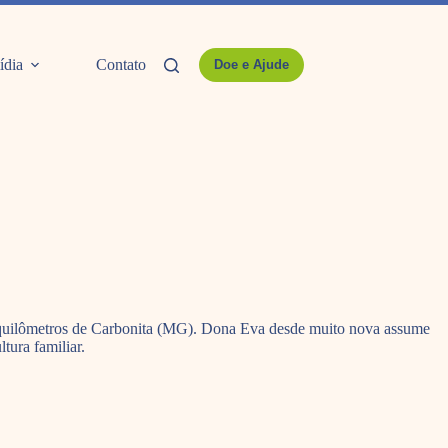
ídia
Contato
Doe e Ajude
40 quilômetros de Carbonita (MG). Dona Eva desde muito nova assume
tura familiar.