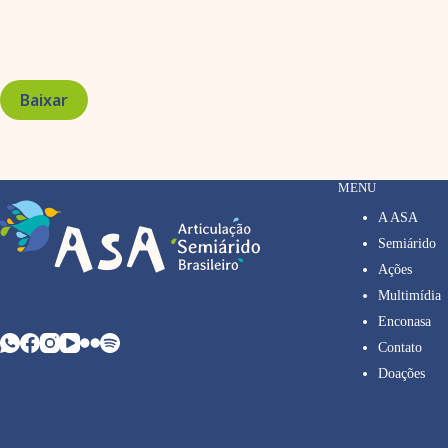
Baixar
MENU
A ASA
Semiárido
Ações
Multimídia
Enconasa
Contato
Doações