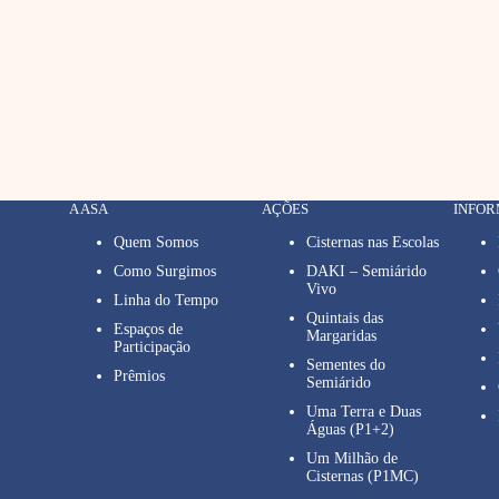
A ASA
AÇÕES
INFO
Quem Somos
Cisternas nas Escolas
Como Surgimos
DAKI – Semiárido
Vivo
Linha do Tempo
Quintais das
Espaços de
Margaridas
Participação
Sementes do
Prêmios
Semiárido
Uma Terra e Duas
Águas (P1+2)
Um Milhão de
Cisternas (P1MC)