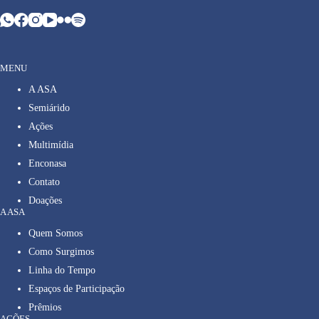
MENU
A ASA
Semiárido
Ações
Multimídia
Enconasa
Contato
Doações
A ASA
Quem Somos
Como Surgimos
Linha do Tempo
Espaços de Participação
Prêmios
AÇÕES