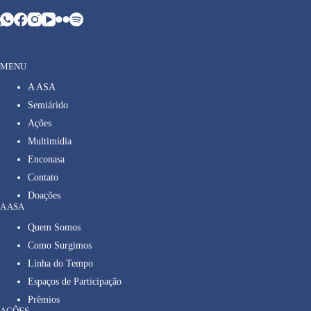
MENU
A ASA
Semiárido
Ações
Multimídia
Enconasa
Contato
Doações
A ASA
Quem Somos
Como Surgimos
Linha do Tempo
Espaços de Participação
Prêmios
AÇÕES