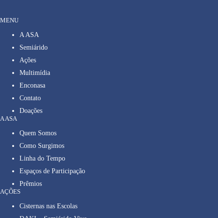
MENU
A ASA
Semiárido
Ações
Multimídia
Enconasa
Contato
Doações
A ASA
Quem Somos
Como Surgimos
Linha do Tempo
Espaços de Participação
Prêmios
AÇÕES
Cisternas nas Escolas