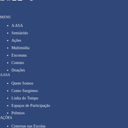
MENU
A ASA
Semiárido
Ações
Multimídia
Enconasa
Contato
Doações
A ASA
Quem Somos
Como Surgimos
Linha do Tempo
Espaços de Participação
Prêmios
AÇÕES
Cisternas nas Escolas