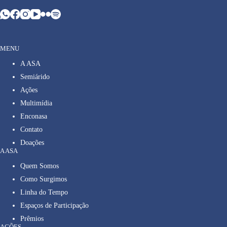
MENU
A ASA
Semiárido
Ações
Multimídia
Enconasa
Contato
Doações
A ASA
Quem Somos
Como Surgimos
Linha do Tempo
Espaços de Participação
Prêmios
AÇÕES