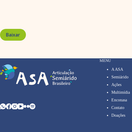
Baixar
MENU
A ASA
Semiárido
Ações
Multimídia
Enconasa
Contato
Doações