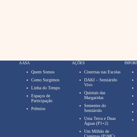
A ASA
AÇÕES
INFO
Quem Somos
Cisternas nas Escolas
Como Surgimos
DAKI – Semiárido
Vivo
Linha do Tempo
Quintais das
Espaços de
Margaridas
Participação
Sementes do
Prêmios
Semiárido
Uma Terra e Duas
Águas (P1+2)
Um Milhão de
Cisternas (P1MC)