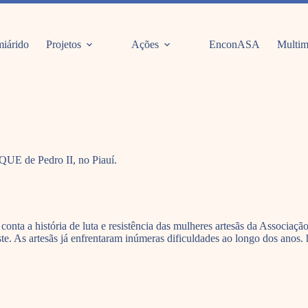
iárido
Projetos
Ações
EnconASA
Multim
QUE de Pedro II, no Piauí.
 conta a história de luta e resistência das mulheres artesãs da Associa
e. As artesãs já enfrentaram inúmeras dificuldades ao longo dos anos. ho