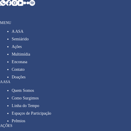
MENU
A ASA
Semiárido
Ações
Multimídia
Enconasa
Contato
Doações
A ASA
Quem Somos
Como Surgimos
Linha do Tempo
Espaços de Participação
Prêmios
AÇÕES