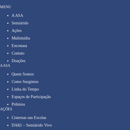
MENU
A ASA
Semiárido
Ações
Multimídia
Enconasa
Contato
Doações
A ASA
Quem Somos
Como Surgimos
Linha do Tempo
Espaços de Participação
Prêmios
AÇÕES
Cisternas nas Escolas
DAKI – Semiárido Vivo