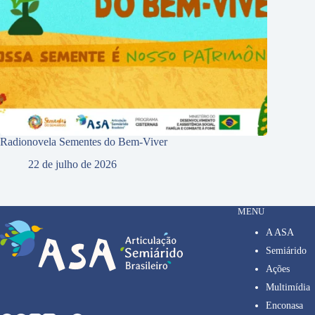
Radionovela Sementes do Bem-Viver
22 de julho de 2026
MENU
A ASA
Semiárido
Ações
Multimídia
Enconasa