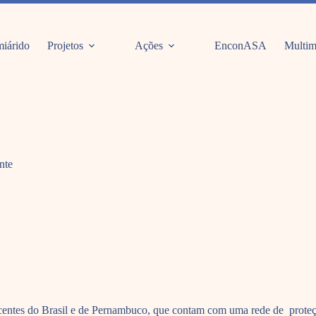
iárido
Projetos
Ações
EnconASA
Multim
nte
scentes do Brasil e de Pernambuco, que contam com uma rede de proteçã