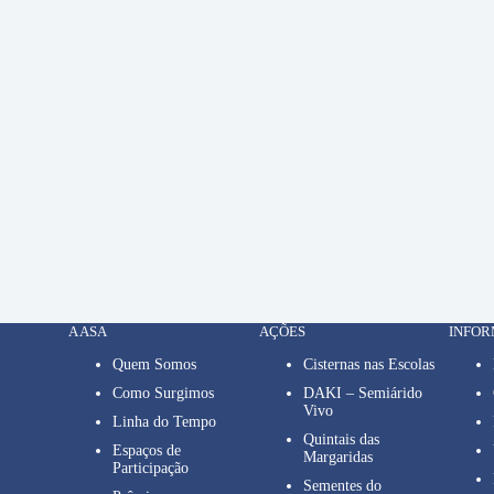
A ASA
AÇÕES
INFO
Quem Somos
Cisternas nas Escolas
Como Surgimos
DAKI – Semiárido
Vivo
Linha do Tempo
Quintais das
Espaços de
Margaridas
Participação
Sementes do