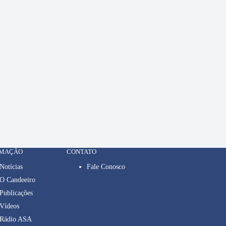
RMAÇÃO
CONTATO
Notícias
Fale Conosco
O Candeeiro
Publicações
Vídeos
Rádio ASA