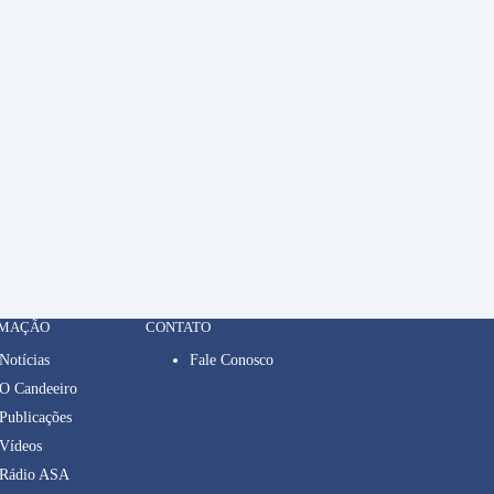
RMAÇÃO
CONTATO
Notícias
Fale Conosco
O Candeeiro
Publicações
Vídeos
Rádio ASA