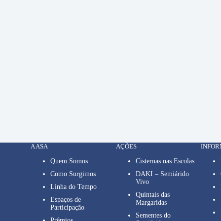
A ASA
AÇÕES
INFO
Quem Somos
Cisternas nas Escolas
Como Surgimos
DAKI – Semiárido
Vivo
Linha do Tempo
Quintais das
Espaços de
Margaridas
Participação
Sementes do
Prêmios