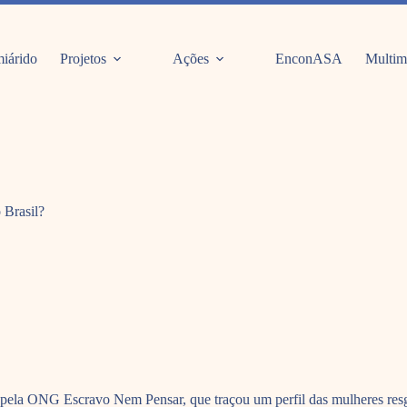
iárido
Projetos
Ações
EnconASA
Multim
 Brasil?
 pela ONG Escravo Nem Pensar, que traçou um perfil das mulheres resg