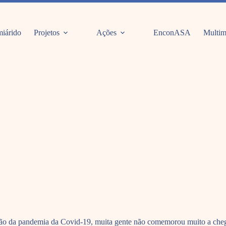
iárido
Projetos
Ações
EnconASA
Multim
ão da pandemia da Covid-19, muita gente não comemorou muito a chega