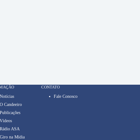
RMAÇÃO
CONTATO
Notícias
Fale Conosco
O Candeeiro
Publicações
Vídeos
Rádio ASA
Giro na Mídia