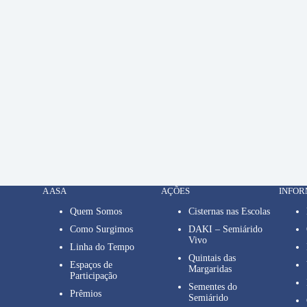
A ASA
AÇÕES
INFO
Quem Somos
Cisternas nas Escolas
Como Surgimos
DAKI – Semiárido
Vivo
Linha do Tempo
Quintais das
Espaços de
Margaridas
Participação
Sementes do
Prêmios
Semiárido