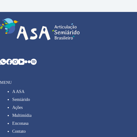
MENU
A ASA
Semiárido
Ações
Multimídia
Enconasa
Contato