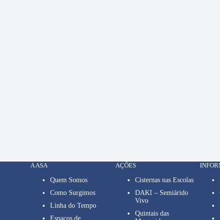
A ASA
AÇÕES
INFO
Quem Somos
Cisternas nas Escolas
Como Surgimos
DAKI – Semiárido
Vivo
Linha do Tempo
Quintais das
Espaços de