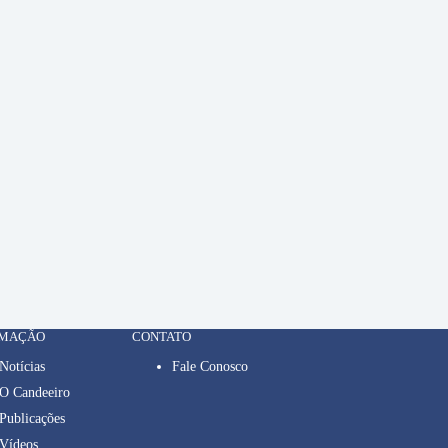
RMAÇÃO
CONTATO
Notícias
Fale Conosco
O Candeeiro
Publicações
Vídeos