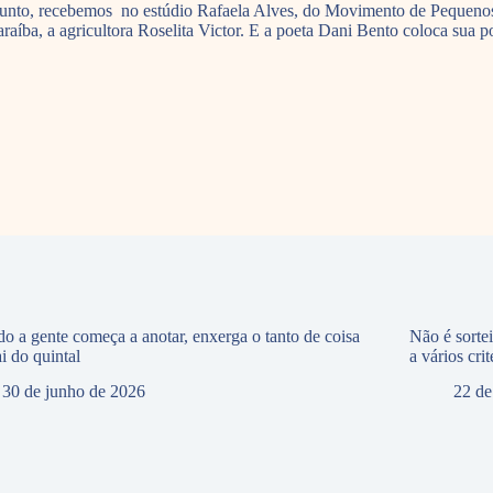
 assunto, recebemos no estúdio Rafaela Alves, do Movimento de Pequeno
íba, a agricultora Roselita Victor. E a poeta Dani Bento coloca sua po
o a gente começa a anotar, enxerga o tanto de coisa
Não é sorte
i do quintal
a vários crit
30 de junho de 2026
22 de