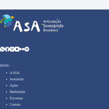
MENU
A ASA
Semiárido
Ações
Multimídia
Enconasa
Contato