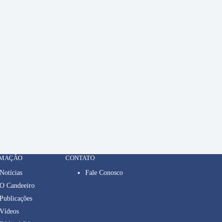
RMAÇÃO
CONTATO
Notícias
Fale Conosco
O Candeeiro
Publicações
Vídeos