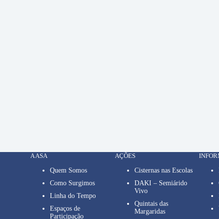
A ASA
AÇÕES
INFO
Quem Somos
Cisternas nas Escolas
Como Surgimos
DAKI – Semiárido
Vivo
Linha do Tempo
Quintais das
Espaços de
Margaridas
Participação