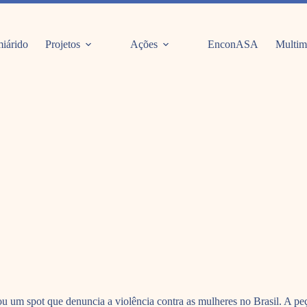
iárido
Projetos
Ações
EnconASA
Multim
m spot que denuncia a violência contra as mulheres no Brasil. A peça