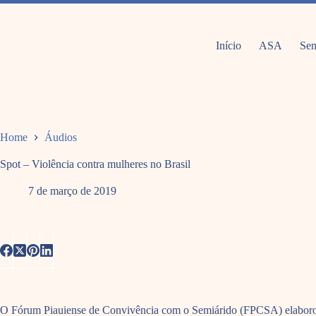
Pular
para
o
conteúdo
Início
ASA
Sem
Home
Áudios
Spot – Violência contra mulheres no Brasil
7 de março de 2019
O Fórum Piauiense de Convivência com o Semiárido (FPCSA) elaborou u