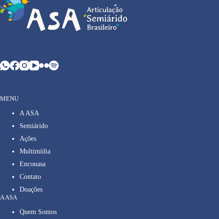
MENU
A ASA
Semiárido
Ações
Multimídia
Enconasa
Contato
Doações
A ASA
Quem Somos