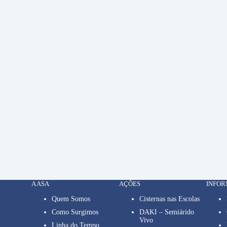
A ASA
AÇÕES
INFO
Quem Somos
Cisternas nas Escolas
Como Surgimos
DAKI – Semiárido
Vivo
Linha do Tempo