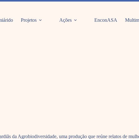
iárido
Projetos
Ações
EnconASA
Multim
uardiãs da Agrobiodiversidade, uma produção que reúne relatos de mulher