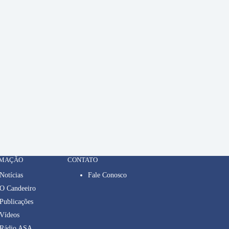
RMAÇÃO
CONTATO
Notícias
Fale Conosco
O Candeeiro
Publicações
Vídeos
Rádio ASA