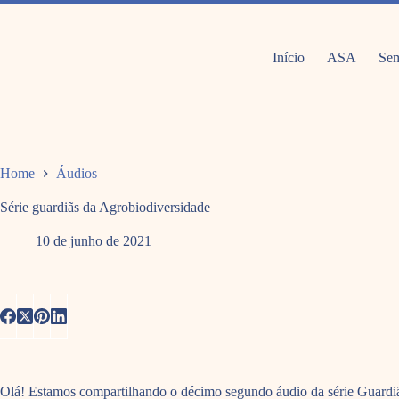
Pular
para
o
conteúdo
Início
ASA
Sem
Home
Áudios
Série guardiãs da Agrobiodiversidade
10 de junho de 2021
Olá! Estamos compartilhando o décimo segundo áudio da série Guardiãs