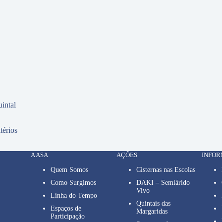
intal
térios
A ASA
AÇÕES
INFO
Quem Somos
Cisternas nas Escolas
Como Surgimos
DAKI – Semiárido
Vivo
Linha do Tempo
Quintais das
Espaços de
Margaridas
Participação