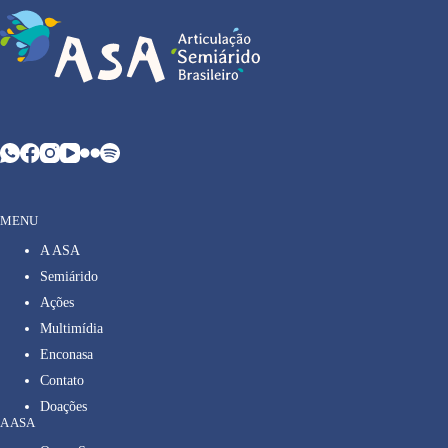
MENU
A ASA
Semiárido
Ações
Multimídia
Enconasa
Contato
Doações
A ASA