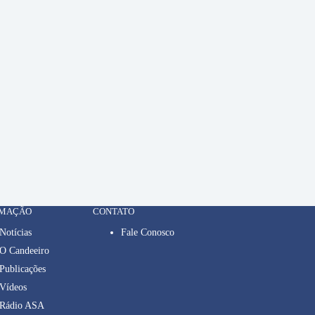
RMAÇÃO
CONTATO
Notícias
Fale Conosco
O Candeeiro
Publicações
Vídeos
Rádio ASA