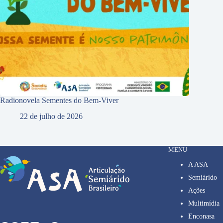
Radionovela Sementes do Bem-Viver
22 de julho de 2026
MENU
A ASA
Semiárido
Ações
Multimídia
Enconasa