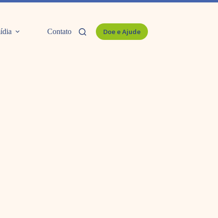
ídia
Contato
Doe e Ajude