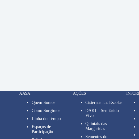
A ASA
AÇÕES
INFO
Quem Somos
Cisternas nas Escolas
Como Surgimos
DAKI – Semiárido
Vivo
Linha do Tempo
Quintais das
Espaços de
Margaridas
Participação
Sementes do