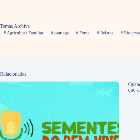
Temas Archive
#
Agricultura Familiar
#
caatinga
#
Fome
#
Relatos
#
Riquezas
Relacionadas
Quand
que sa