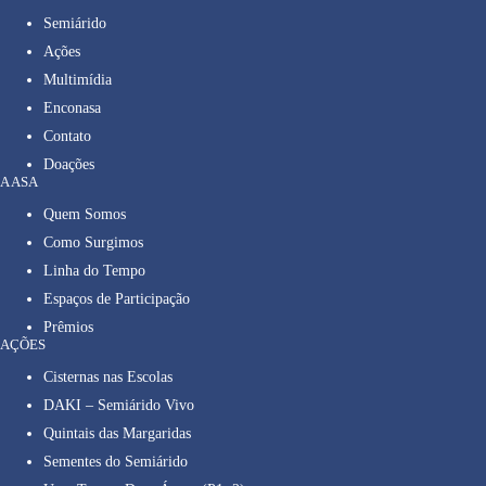
Semiárido
Ações
Multimídia
Enconasa
Contato
Doações
A ASA
Quem Somos
Como Surgimos
Linha do Tempo
Espaços de Participação
Prêmios
AÇÕES
Cisternas nas Escolas
DAKI – Semiárido Vivo
Quintais das Margaridas
Sementes do Semiárido