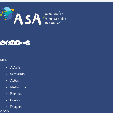
MENU
A ASA
Semiárido
Ações
Multimídia
Enconasa
Contato
Doações
A ASA