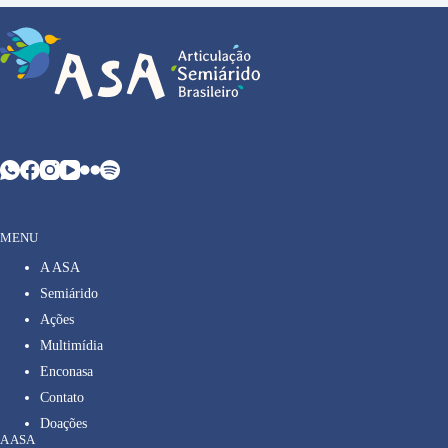
MENU
A ASA
Semiárido
Ações
Multimídia
Enconasa
Contato
Doações
A ASA