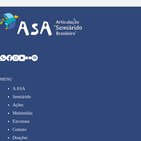
MENU
A ASA
Semiárido
Ações
Multimídia
Enconasa
Contato
Doações