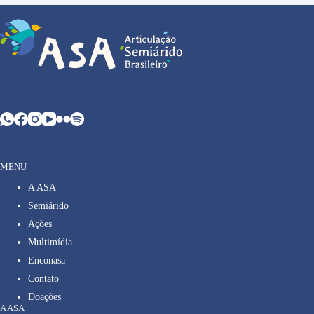
MENU
A ASA
Semiárido
Ações
Multimídia
Enconasa
Contato
Doações
A ASA