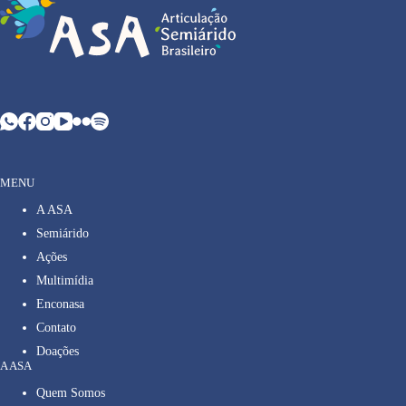
MENU
A ASA
Semiárido
Ações
Multimídia
Enconasa
Contato
Doações
A ASA
Quem Somos